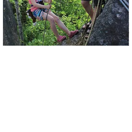
Sisäkiipeilykauden
harjoitusajat:
Tiistaisin Brankkarilla
Boulderjunnut 17-18:00