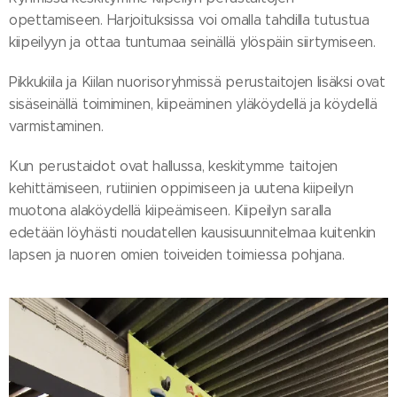
opettamiseen. Harjoituksissa voi omalla tahdilla tutustua
kiipeilyyn ja ottaa tuntumaa seinällä ylöspäin siirtymiseen.
Pikkukiila ja Kiilan nuorisoryhmissä perustaitojen lisäksi ovat
sisäseinällä toimiminen, kiipeäminen yläköydellä ja köydellä
varmistaminen.
Kun perustaidot ovat hallussa, keskitymme taitojen
kehittämiseen, rutiinien oppimiseen ja uutena kiipeilyn
muotona alaköydellä kiipeämiseen. Kiipeilyn saralla
edetään löyhästi noudatellen kausisuunnitelmaa kuitenkin
lapsen ja nuoren omien toiveiden toimiessa pohjana.