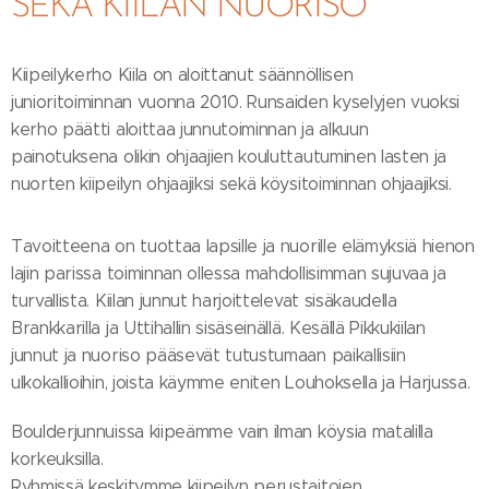
SEKÄ KIILAN NUORISO
Kiipeilykerho Kiila on aloittanut säännöllisen
junioritoiminnan vuonna 2010. Runsaiden kyselyjen vuoksi
kerho päätti aloittaa junnutoiminnan ja alkuun
painotuksena olikin ohjaajien kouluttautuminen lasten ja
nuorten kiipeilyn ohjaajiksi sekä köysitoiminnan ohjaajiksi.
Tavoitteena on tuottaa lapsille ja nuorille elämyksiä hienon
lajin parissa toiminnan ollessa mahdollisimman sujuvaa ja
turvallista. Kiilan junnut harjoittelevat sisäkaudella
Brankkarilla ja Uttihallin sisäseinällä. Kesällä Pikkukiilan
junnut ja nuoriso pääsevät tutustumaan paikallisiin
ulkokallioihin, joista käymme eniten Louhoksella ja Harjussa.
Boulderjunnuissa kiipeämme vain ilman köysia matalilla
korkeuksilla.
Ryhmissä keskitymme kiipeilyn perustaitojen